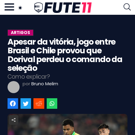
AS MAIS LIDAS
FUTE11.COM.BR
TAGS
ARTIGOS
Apesar da vitória, jogo entre
NOSSA EQUIPE
PRINCÍPIOS EDITORIAIS
Brasil e Chile provou que
POLÍTICA DE PRIVACIDADE
Dorival perdeu o comando da
TERMOS E CONDIÇÕES
seleção
CONTATO
Como explicar?
por
Bruno Melim
Neste Momento
Mercado da Bola
Campeonato Brasileiro
Libertadores
Copa do Brasil
Seleção Brasileira