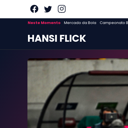
AS MAIS LIDAS
Neste Momento
Mercado da Bola
Campeonato Br
FUTE11.COM.BR
TAGS
HANSI FLICK
NOSSA EQUIPE
PRINCÍPIOS EDITORIAIS
POLÍTICA DE PRIVACIDADE
TERMOS E CONDIÇÕES
CONTATO
Neste Momento
Mercado da Bola
Campeonato Brasileiro
Libertadores
Copa do Brasil
Seleção Brasileira