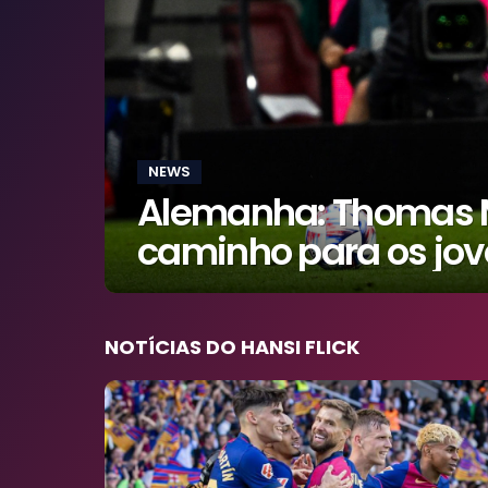
Futebol Internacional
Campeonato Carioca
+
NEWS
Alemanha: Thomas Mü
caminho para os jo
NOTÍCIAS DO HANSI FLICK