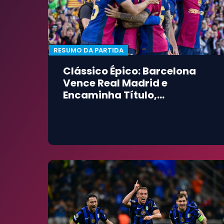
RESUMO DA PARTIDA
Clássico Épico: Barcelona
Vence Real Madrid e
Encaminha Título,
Acelerando Ida de Ancelotti
para a Seleção