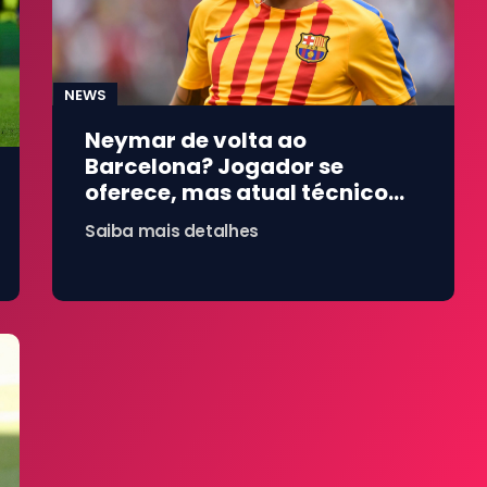
NEWS
Neymar de volta ao
Barcelona? Jogador se
oferece, mas atual técnico
barra retorno do brasileiro
Saiba mais detalhes