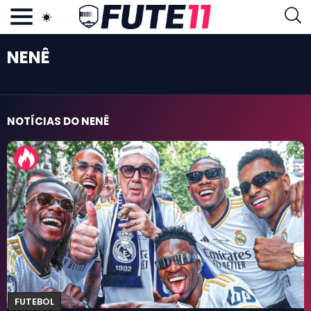
AS MAIS LIDAS
NENÊ
FUTE11.COM.BR
TAGS
NOSSA EQUIPE
PRINCÍPIOS EDITORIAIS
NOTÍCIAS DO NENÊ
POLÍTICA DE PRIVACIDADE
TERMOS E CONDIÇÕES
CONTATO
Neste Momento
Mercado da Bola
Campeonato Brasileiro
Libertadores
Copa do Brasil
FUTEBOL
Seleção Brasileira