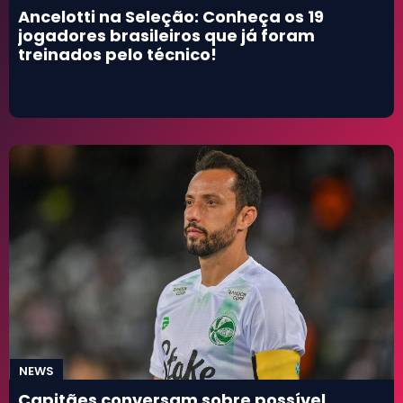
Ancelotti na Seleção: Conheça os 19
Futebol Internacional
jogadores brasileiros que já foram
Campeonato Carioca
treinados pelo técnico!
+
NEWS
Capitães conversam sobre possível