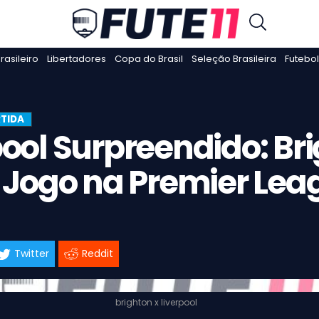
asileiro
Libertadores
Copa do Brasil
Seleção Brasileira
Futebol
TIDA
pool Surpreendido: Br
o Jogo na Premier Lea
Twitter
Reddit
brighton x liverpool