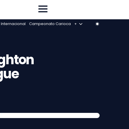
 Internacional
Campeonato Carioca
+
ighton
gue