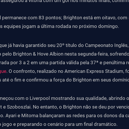
 assegurou a vitória com um gol nos minutos finais, confir
l permanece com 83 pontos; Brighton está em oitavo, com 
 equipes jogam a última rodada no próximo domingo.
que já havia garantido seu 20º título do Campeonato Inglês, 
 pelo Brighton & Hove Albion nesta segunda-feira, sofrend
irada por 3 a 2 em uma partida válida pela 37ª e penúltima 
gue
. O confronto, realizado no American Express Stadium, 
até o fim e confirmou a força do Brighton em seus domíni
meçou com o Liverpool mostrando sua qualidade, abrindo 
ott e Szoboszlai. No entanto, o Brighton não se deu por venc
o. Ayari e Mitoma balançaram as redes para os donos da c
jogo e preparando o cenário para um final dramático.