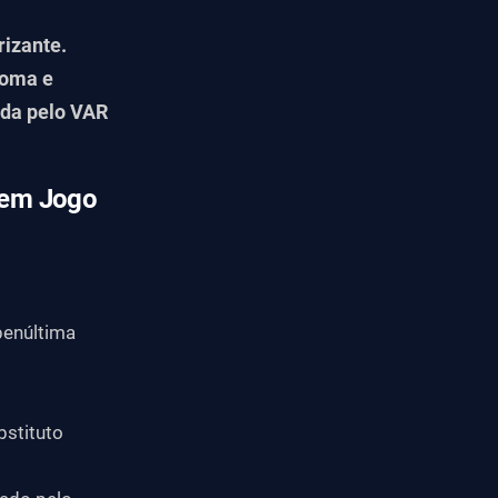
rizante.
toma e
ada pelo VAR
n em Jogo
penúltima
bstituto