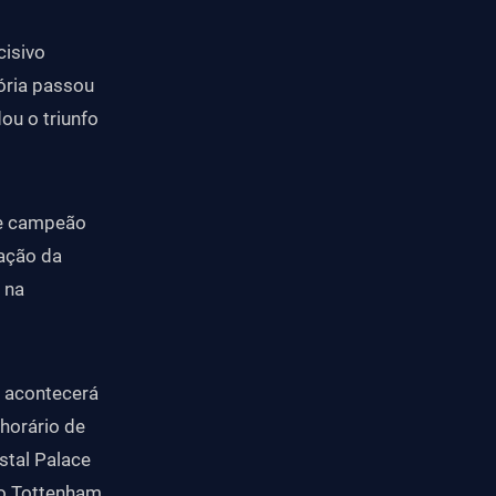
cisivo
ória passou
ou o triunfo
de campeão
ação da
 na
e acontecerá
horário de
stal Palace
 o Tottenham