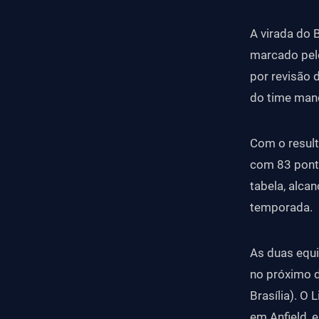
A virada do 
marcado pelo
por revisão d
do time man
Com o result
com 83 ponto
tabela, alc
temporada.
As duas equi
no próximo d
Brasília). O
em Anfield, 