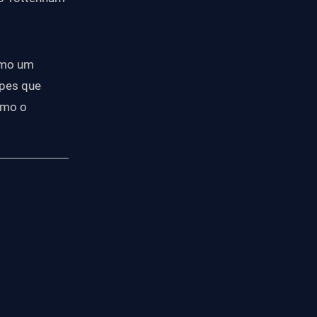
como um
ipes que
omo o