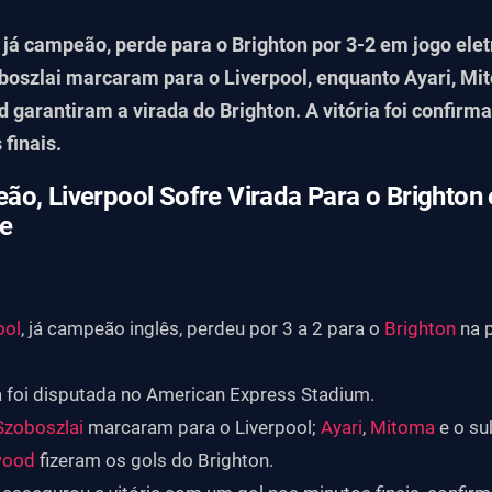
 já campeão, perde para o Brighton por 3-2 em jogo elet
zoboszlai marcaram para o Liverpool, enquanto Ayari, Mi
 garantiram a virada do Brighton. A vitória foi confirm
finais.
ão, Liverpool Sofre Virada Para o Brighto
te
ool
, já campeão inglês, perdeu por 3 a 2 para o
Brighton
na 
a foi disputada no American Express Stadium.
Szoboszlai
marcaram para o Liverpool;
Ayari
,
Mitoma
e o su
wood
fizeram os gols do Brighton.