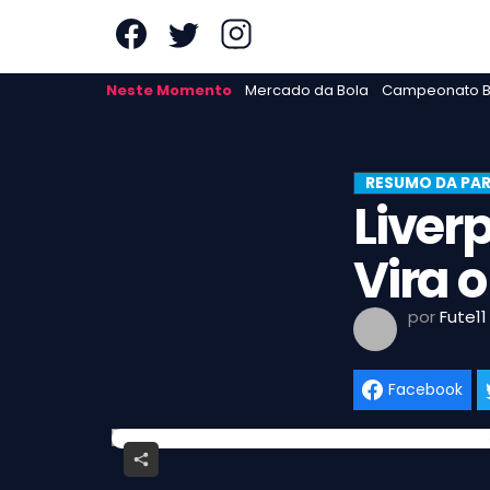
AS MAIS LIDAS
Neste Momento
Mercado da Bola
Campeonato Br
FUTE11.COM.BR
TAGS
NOSSA EQUIPE
PRINCÍPIOS EDITORIAIS
RESUMO DA PAR
POLÍTICA DE PRIVACIDADE
Liver
TERMOS E CONDIÇÕES
CONTATO
Vira 
por
Fute11
Neste Momento
Mercado da Bola
Facebook
Campeonato Brasileiro
Libertadores
Copa do Brasil
Seleção Brasileira