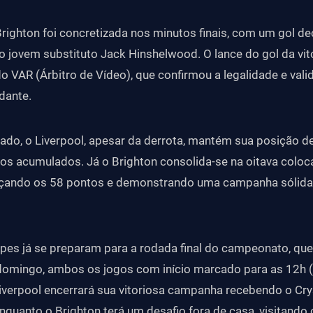
Brighton foi concretizada nos minutos finais, com um gol de
 jovem substituto Jack Hinshelwood. O lance do gol da vit
o VAR (Árbitro de Vídeo), que confirmou a legalidade e valid
dante.
ado, o Liverpool, apesar da derrota, mantém sua posição 
s acumulados. Já o Brighton consolida-se na oitava coloc
ançando os 58 pontos e demonstrando uma campanha sólida
pes já se preparam para a rodada final do campeonato, qu
omingo, ambos os jogos com início marcado para as 12h (
 Liverpool encerrará sua vitoriosa campanha recebendo o Cry
enquanto o Brighton terá um desafio fora de casa, visitando