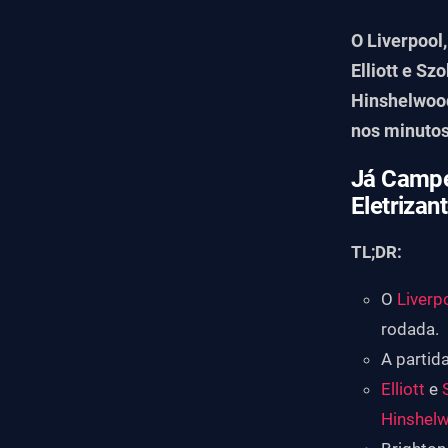
Futebol Internacional
O Liverpool,
Campeonato Carioca
Elliott e S
+
Hinshelwood
nos minutos 
Já Campe
Eletrizan
TL;DR:
O
Liverp
rodada.
A partid
Elliott
e
Hinshel