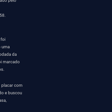
mado pelo
58.
foi
o uma
rodada da
foi marcado
os.
o placar com
ido e buscou
asa,