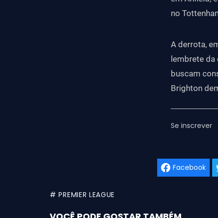
no Tottenha
A derrota, e
lembrete da 
buscam conso
Brighton de
Se inscrever
Facebook
# PREMIER LEAGUE
VOCÊ PODE GOSTAR TAMBÉM