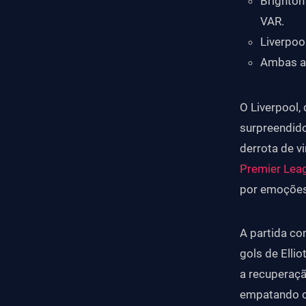
Brighton
VAR.
Liverpoo
Ambas as
O Liverpool, 
surpreendido
derrota de v
Premier Lea
por emoções 
A partida co
gols de Elli
a recuperaçã
empatando o 