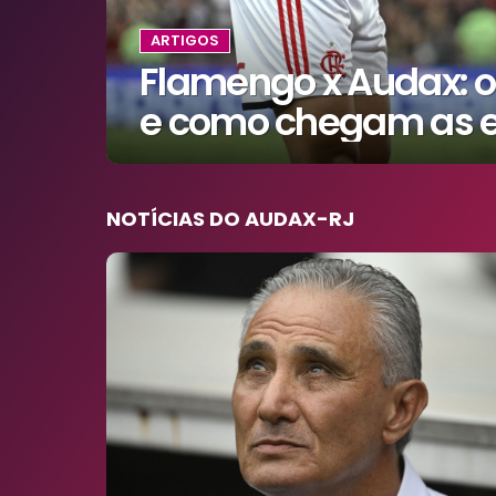
ARTIGOS
Flamengo x Audax: o
e como chegam as 
NOTÍCIAS DO AUDAX-RJ