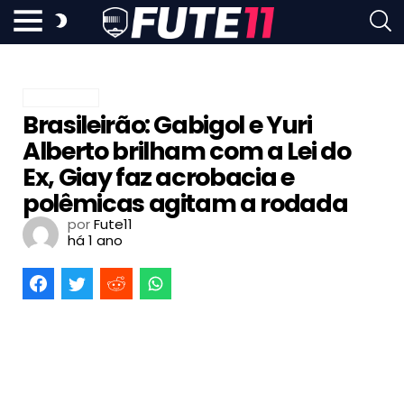
FUTEBOL
Brasileirão: Gabigol e Yuri
Alberto brilham com a Lei do
Ex, Giay faz acrobacia e
polêmicas agitam a rodada
por
Fute11
há 1 ano