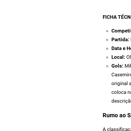
FICHA TÉCN
Competi
Partida:
Data e H
Local:
Ol
Gols:
Mik
Casemiro
original
coloca n
descrição
Rumo ao 
A classifica