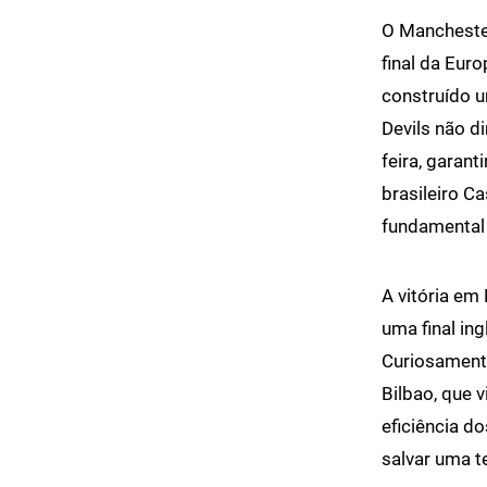
O Manchester
final da Eur
construído u
Devils não d
feira, garan
brasileiro Ca
fundamental 
A vitória em
uma final in
Curiosamente
Bilbao, que v
eficiência d
salvar uma t