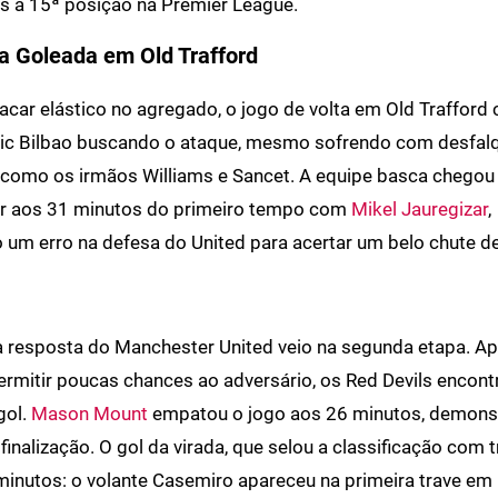
s a 15ª posição na Premier League.
a Goleada em Old Trafford
acar elástico no agregado, o jogo de volta em Old Traffor
tic Bilbao buscando o ataque, mesmo sofrendo com desfal
como os irmãos Williams e Sancet. A equipe basca chegou 
car aos 31 minutos do primeiro tempo com
Mikel Jauregizar
,
 um erro na defesa do United para acertar um belo chute de
a resposta do Manchester United veio na segunda etapa. Ap
permitir poucas chances ao adversário, os Red Devils encon
gol.
Mason Mount
empatou o jogo aos 26 minutos, demons
finalização. O gol da virada, que selou a classificação com t
minutos: o volante Casemiro apareceu na primeira trave e