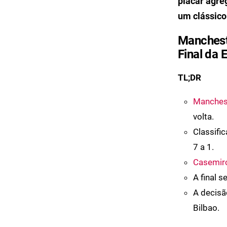
placar agre
um clássico
Mancheste
Final da
TL;DR
Manches
volta.
Classific
7 a 1.
Casemir
A final 
A decisã
Bilbao.