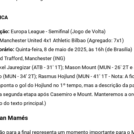
ICA
ção:
Europa League - Semifinal (Jogo de Volta)
Manchester United 4x1 Athletic Bilbao (Agregado: 7x1)
orário:
Quinta-feira, 8 de maio de 2025, às 16h (de Brasília)
d Trafford, Manchester (ING)
el Jauregizar (ATB - 31' 1T); Mason Mount (MUN - 26' 2T e 
 (MUN - 34' 2T); Rasmus Hojlund (MUN - 41' 1T - Nota: A fi
 aponta o gol do Hojlund no 1º tempo, mas a descrição da pa
a segunda etapa após Casemiro e Mount. Manteremos a o
 do texto principal.)
San Mamés
ção para a final representa um momento importante para o