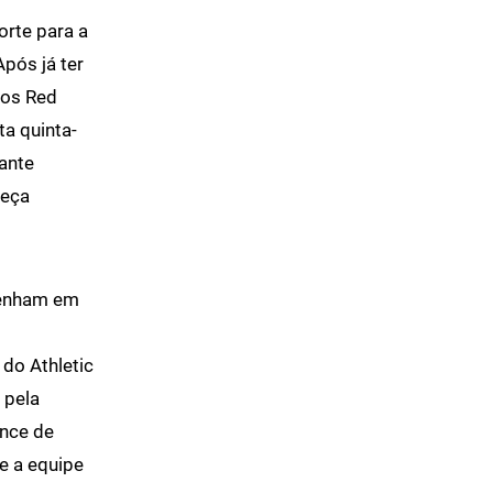
rte para a
pós já ter
 os Red
ta quinta-
lante
peça
tenham em
do Athletic
 pela
ance de
e a equipe