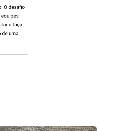
. O desafio
s equipes
ntar a taça
a de uma