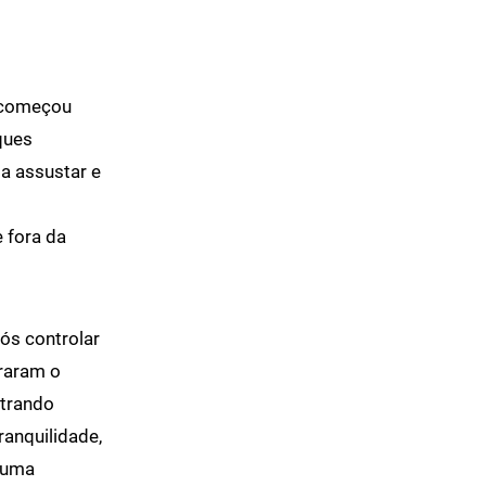
d começou
ques
a assustar e
 fora da
ós controlar
traram o
trando
ranquilidade,
m uma