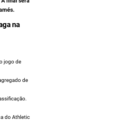
A final será
Mamés.
Vaga na
o jogo de
agregado de
assificação.
a do Athletic