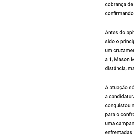
cobrança de 
confirmando 
Antes do api
sido o princ
um cruzament
a 1, Mason M
distância, m
A atuação só
a candidatur
conquistou 
para o confr
uma campanh
enfrentadas