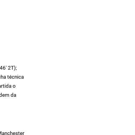
46' 2T);
cha técnica
rtida o
rdem da
 Manchester