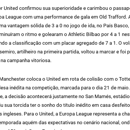
 United confirmou sua superioridade e carimbou o passapo
opa League com uma performance de gala em Old Trafford. A
ma vantagem sólida de 3 a 0 no jogo de ida, no País Basco,
iminuíram o ritmo e golearam o Athletic Bilbao por 4 a 1 nes
tindo a classificação com um placar agregado de 7 a 1. O vo
semiro, artilheiro na primeira partida, voltou a marcar e foi 
na campanha vitoriosa.
 Manchester coloca o United em rota de colisão com o Tot
glesa inédita na competição, marcada para o dia 21 de maio.
, a decisão acontecerá justamente no San Mamés, estádio 
iu sua torcida ter o sonho do título inédito em casa desfeito
os ingleses. Para o United, a Europa League representa a ch
emporada aquém das expectativas no cenário nacional, ond