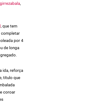
girrezabala
,
d
, que tem
o completar
goleada por 4
ou de longa
agregado.
ida, reforça
 título que
mbalada
e coroar
es