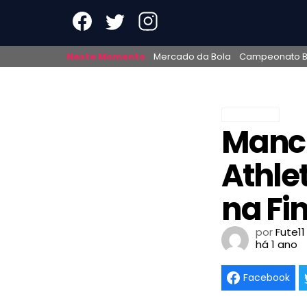
Neste Momento
Mercado da Bola
Campeonato Br
FUTEBOL
Manch
Athle
na Fi
por
Fute11
há 1 ano
Facebook