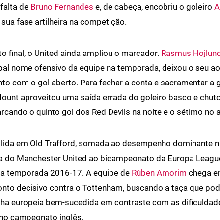
falta de
Bruno Fernandes
e, de cabeça, encobriu o goleiro
A
sua fase artilheira na competição.
to final, o United ainda ampliou o marcador.
Rasmus Hojlun
ipal nome ofensivo da equipe na temporada, deixou o seu a
o com o gol aberto. Para fechar a conta e sacramentar a 
ount aproveitou uma saída errada do goleiro basco e chut
arcando o quinto gol dos Red Devils na noite e o sétimo no 
lida em Old Trafford, somada ao desempenho dominante na 
a do Manchester United ao bicampeonato da Europa League,
na temporada 2016-17. A equipe de
Rúben Amorim
chega e
onto decisivo contra o Tottenham, buscando a taça que pod
a europeia bem-sucedida em contraste com as dificuldad
 no campeonato inglês.