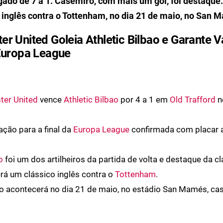
gado de 7 a 1. Casemiro, com mais um gol, foi destaque. 
 inglês contra o Tottenham, no dia 21 de maio, no San 
r United Goleia Athletic Bilbao e Garante 
 Europa League
ter United
vence
Athletic Bilbao
por 4 a 1 em
Old Trafford
n
ação para a final da
Europa League
confirmada com placar 
o
foi um dos artilheiros da partida de volta e destaque da cl
será um clássico inglês contra o
Tottenham
.
o acontecerá no dia 21 de maio, no estádio San Mamés, cas