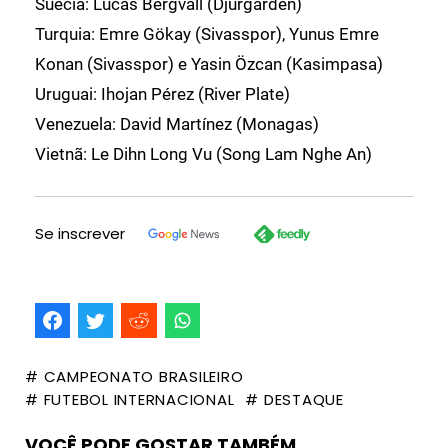
Suécia: Lucas Bergvall (Djurgarden)
Turquia: Emre Gökay (Sivasspor), Yunus Emre
Konan (Sivasspor) e Yasin Özcan (Kasimpasa)
Uruguai: Ihojan Pérez (River Plate)
Venezuela: David Martínez (Monagas)
Vietnã: Le Dihn Long Vu (Song Lam Nghe An)
Se inscrever
# CAMPEONATO BRASILEIRO
# FUTEBOL INTERNACIONAL
# DESTAQUE
VOCÊ PODE GOSTAR TAMBÉM