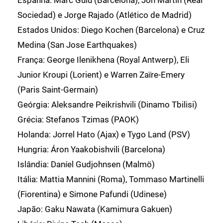
Espanha: Marc Guiu (Barcelona), Jon Martín (Real
Sociedad) e Jorge Rajado (Atlético de Madrid)
Estados Unidos: Diego Kochen (Barcelona) e Cruz
Medina (San Jose Earthquakes)
França: George Ilenikhena (Royal Antwerp), Eli
Junior Kroupi (Lorient) e Warren Zaïre-Emery
(Paris Saint-Germain)
Geórgia: Aleksandre Peikrishvili (Dinamo Tbilisi)
Grécia: Stefanos Tzimas (PAOK)
Holanda: Jorrel Hato (Ajax) e Tygo Land (PSV)
Hungria: Áron Yaakobishvili (Barcelona)
Islândia: Daníel Gudjohnsen (Malmö)
Itália: Mattia Mannini (Roma), Tommaso Martinelli
(Fiorentina) e Simone Pafundi (Udinese)
Japão: Gaku Nawata (Kamimura Gakuen)