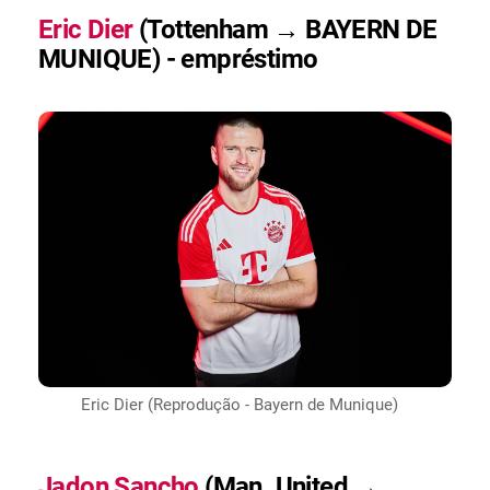
Eric Dier
(Tottenham → BAYERN DE
MUNIQUE) - empréstimo
Eric Dier (Reprodução - Bayern de Munique)
Jadon Sancho
(Man. United →