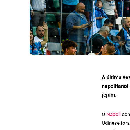
A última ve
napolitano!
jejum.
O
Napoli
conq
Udinese fora