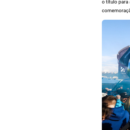
o título par
comemoração