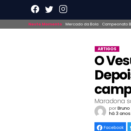
Neste Momento
Mercado da Bola
Campeonato Br
ARTIGOS
O Ves
Depois
campe
Maradona so
por
Bruno
há 3 anos
Facebook