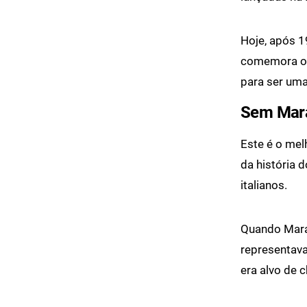
Hoje, após 19
comemora o te
para ser uma
Sem Mara
Este é o mel
da história 
italianos.
Quando Mara
representava
era alvo de 