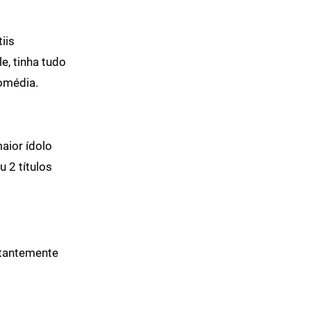
iis
e, tinha tudo
omédia.
maior ídolo
 2 títulos
nstantemente