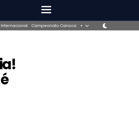
 Internacional
Campeonato Carioca
+
ia!
 é