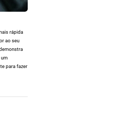
mais rápida
or ao seu
e demonstra
á um
e para fazer