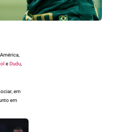
 América,
ol
e
Dudu
,
ociar, em
sunto em