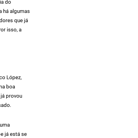
ia do
ga há algumas
dores que já
or isso, a
co López,
uma boa
 já provou
sado.
e uma
e já está se