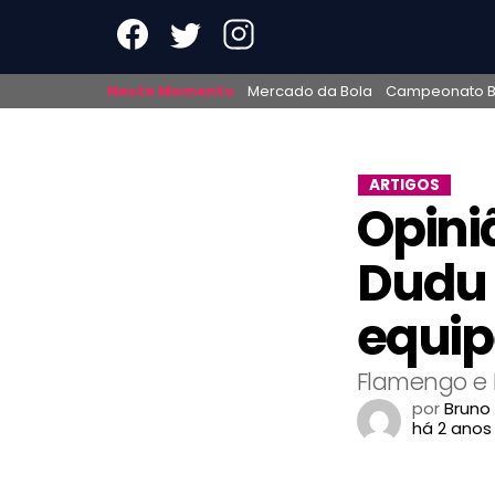
Neste Momento
Mercado da Bola
Campeonato Br
ARTIGOS
Opini
Dudu 
equip
Flamengo e 
por
Bruno
há 2 anos