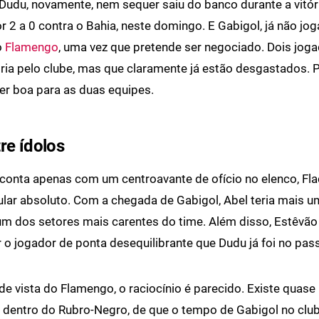
 Dudu, novamente, nem sequer saiu do banco durante a vitór
r 2 a 0 contra o Bahia, neste domingo. E Gabigol, já não jo
o
Flamengo
, uma vez que pretende ser negociado. Dois joga
ória pelo clube, mas que claramente já estão desgastados. P
er boa para as duas equipes.
re ídolos
conta apenas com um centroavante de ofício no elenco, Fla
tular absoluto. Com a chegada de Gabigol, Abel teria mais 
m dos setores mais carentes do time. Além disso, Estêvão
 o jogador de ponta desequilibrante que Dudu já foi no pas
de vista do Flamengo, o raciocínio é parecido. Existe quas
dentro do Rubro-Negro, de que o tempo de Gabigol no club