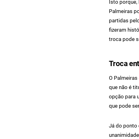
Isto porque,
Palmeiras po
partidas pel
fizeram hist
troca pode s
Troca ent
O Palmeiras 
que não é ti
opção para u
que pode ser
Já do ponto 
unanimidade 