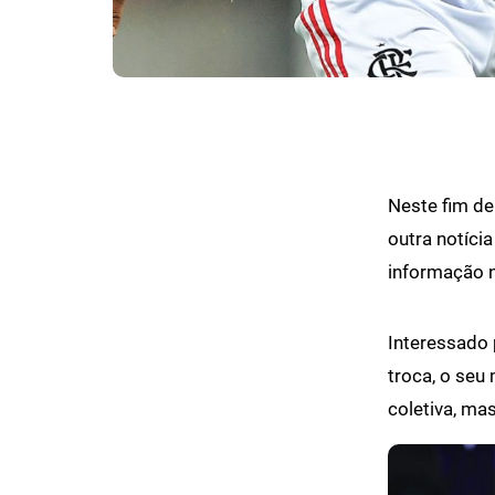
Neste fim de
outra notíci
informação n
Interessado 
troca, o seu 
coletiva, ma