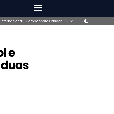
 Internacional
Campeonato Carioca
+
l e
 duas