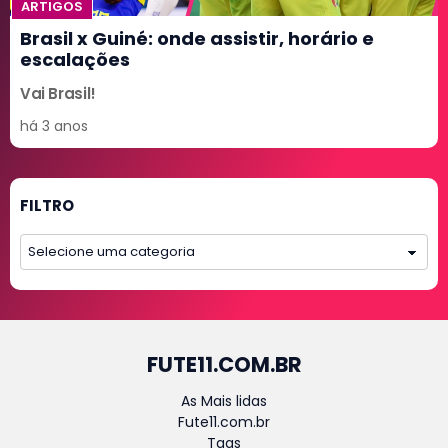
ARTIGOS
Brasil x Guiné: onde assistir, horário e
escalações
Vai Brasil!
há 3 anos
FILTRO
FUTE11.COM.BR
As Mais lidas
Fute11.com.br
Tags