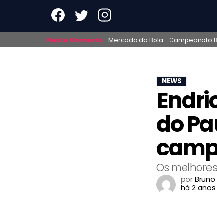
Neste Momento
Mercado da Bola
Campeonato Br
NEWS
Endri
do Pau
camp
Os melhore
por
Bruno
há 2 anos