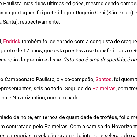
o Paulista. Nas duas últimas edições, mesmo sendo campe
écnico português foi preterido por Rogério Ceni (São Paulo) 
a Santa), respectivamente.
l,
Endrick
também foi celebrado com a conquista de craque
garoto de 17 anos, que está prestes a se transferir para o R
recepção do prêmio e disse:
"Isto não é uma despedida, é um
do Campeonato Paulista, o vice-campeão,
Santos
, foi quem 
presentantes, seis ao todo. Seguido do
Palmeiras
, com trê
ino e Novorizontino, com um cada.
iado da noite, em ternos de quantidade de troféus, foi o 
ém contratado pelo Palmeiras. Com a camisa do Novorizonti
ês categorias: revelação, craque do interior e seleção do 