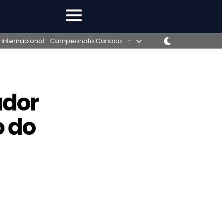
 Internacional
Campeonato Carioca
+
ador
o do