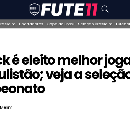
asileiro
Libertadores
Copa do Brasil
Seleção Brasileira
Futebol
ck é eleito melhor jog
listão; veja a seleçã
eonato
s
 Melim