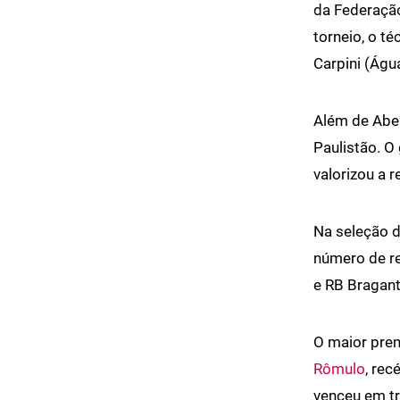
da Federaçã
torneio, o t
Carpini (Águ
Além de Abe
Paulistão. O 
valorizou a 
Na seleção 
número de re
e RB Bragant
O maior prem
Rômulo
, rec
venceu em tr