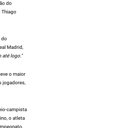
ão do
e Thiago
 do
eal Madrid,
 até logo."
teve o maior
s jogadores,
meio-campista
no, o atleta
campeonato.