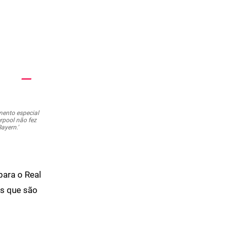
mento especial
erpool não fez
ayern.'
para o Real
as que são