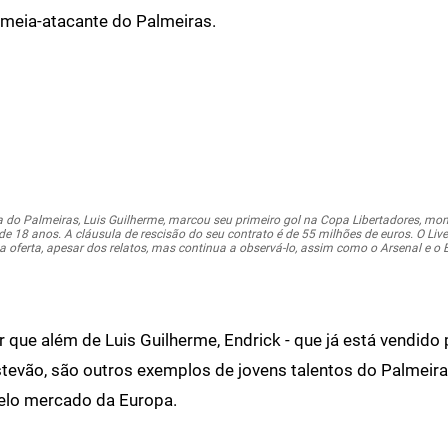
 meia-atacante do Palmeiras.
ia do Palmeiras, Luis Guilherme, marcou seu primeiro gol na Copa Libertadores, mo
 de 18 anos. A cláusula de rescisão do seu contrato é de 55 milhões de euros. O Liv
oferta, apesar dos relatos, mas continua a observá-lo, assim como o Arsenal e o B
r que além de Luis Guilherme, Endrick - que já está vendido 
stevão, são outros exemplos de jovens talentos do Palmeir
elo mercado da Europa.