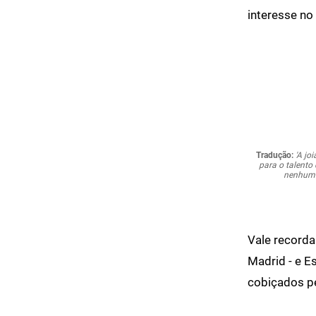
interesse no
Tradução:
'A jo
para o talento
nenhuma 
Vale recorda
Madrid - e E
cobiçados p