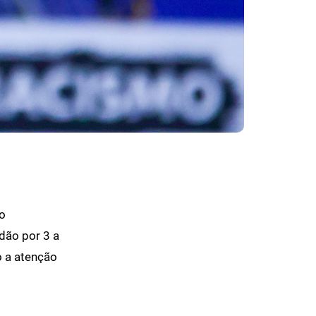
o
rdão por 3 a
o a atenção