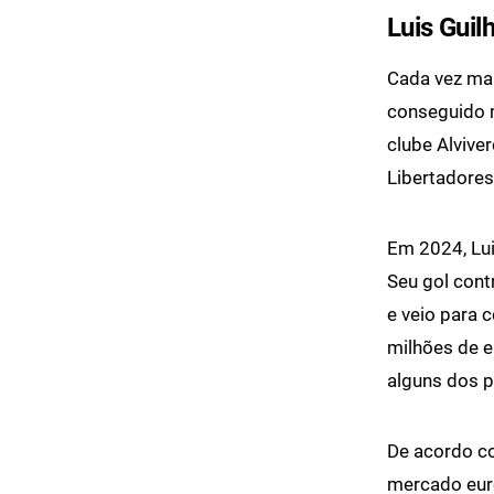
Luis Guil
Cada vez mai
conseguido m
clube Alvive
Libertadores
Em 2024, Lui
Seu gol contr
e veio para 
milhões de e
alguns dos p
De acordo co
mercado eur