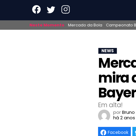
Neste Momento
Mercado da Bola
Campeonato Br
NEWS
Merca
mira d
Bayer
Em alta!
por
Bruno
há 2 anos
Facebook