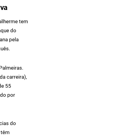
rva
uilherme tem
aque do
ana pela
guês.
Palmeiras.
a carreira),
de 55
ado por
ncias do
 têm