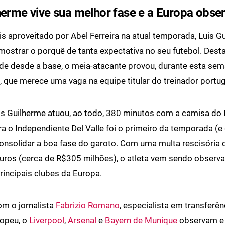
herme vive sua melhor fase e a Europa obse
s aproveitado por Abel Ferreira na atual temporada, Luis G
ostrar o porquê de tanta expectativa no seu futebol. Dest
rde desde a base, o meia-atacante provou, durante esta sem
, que merece uma vaga na equipe titular do treinador portu
s Guilherme atuou, ao todo, 380 minutos com a camisa do 
a o Independiente Del Valle foi o primeiro da temporada (e d
consolidar a boa fase do garoto. Com uma multa rescisória 
uros (cerca de R$305 milhões), o atleta vem sendo observ
rincipais clubes da Europa.
m o jornalista
Fabrizio Romano
, especialista em transferê
opeu, o
Liverpool
,
Arsenal
e
Bayern de Munique
observam e