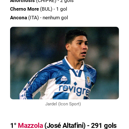
Anorthosis
(CHIPRE) - 2 gols
Cherno More
(BUL) - 1 gol
Ancona
(ITA) - nenhum gol
Jardel (Icon Sport)
1°
Mazzola
(José Altafini) - 291 gols