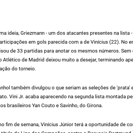
uma ideia, Griezmann - um dos atacantes presentes na lista 
rticipações em gols parecida com a de Vinícius (22). No en
isou de 33 partidas para anotar os mesmos números. Sem 
Atlético de Madrid deixou muito a desejar, terminando ap
ação do torneio.
anhol também divulgou o que seriam as seleções de 'prata' e
o. Vini Jr. acaba aparecendo na segunda lista montada p
s brasileiros Yan Couto e Savinho, do Girona.
o fim de semana, Vinícius Júnior terá a oportunidade de co