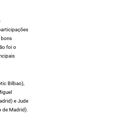
s
participações
s bons
o foi o
ncipais
tic Bilbao),
Miguel
Madrid) e Jude
o de Madrid).