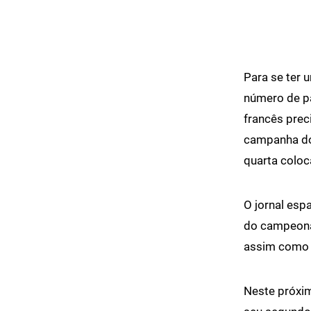
Para se ter 
número de pa
francês prec
campanha do 
quarta coloc
O jornal esp
do campeonat
assim como o
Neste próxim