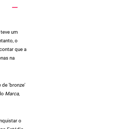
- teve um
tanto, o
contar que a
enas na
 de 'bronze'
elo
Marca
,
nquistar o