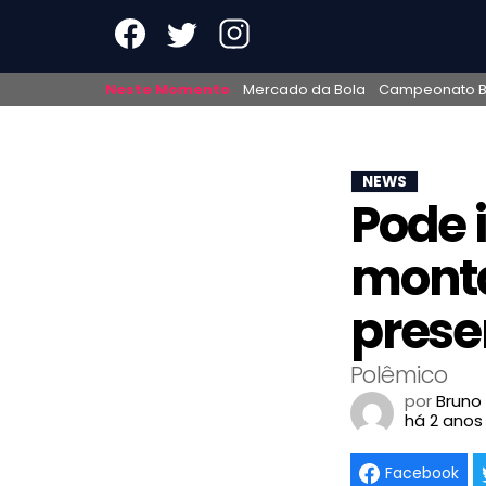
Neste Momento
Mercado da Bola
Campeonato Br
NEWS
Pode 
monta
presen
Polêmico
por
Bruno
há 2 anos
Facebook