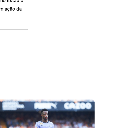
 no Estádio
emiação da