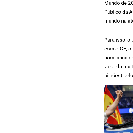
Mundo de 203
Público da A
mundo na at
Para isso, o 
com o GE, o
para cinco a
valor da mul
bilhões) pel