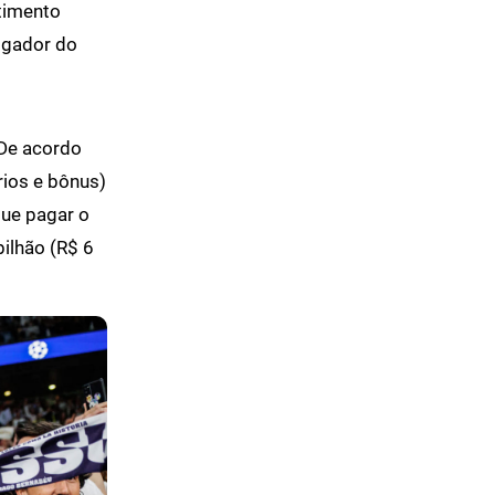
timento
jogador do
. De acordo
rios e bônus)
que pagar o
bilhão (R$ 6