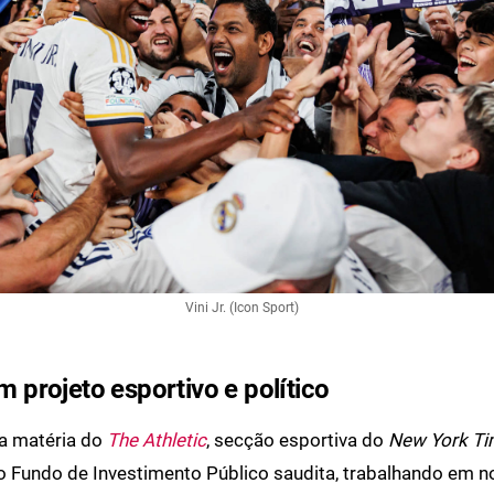
Vini Jr. (Icon Sport)
um projeto esportivo e político
 matéria do
The Athletic
, secção esportiva do
New York T
 Fundo de Investimento Público saudita, trabalhando em 