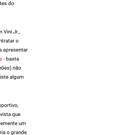
ntes do
Vini Jr.,
tratar o
a apresentar
s
- basta
hões) não
xiste algum
sportivo,
vista que
ntemente um
ria o grande