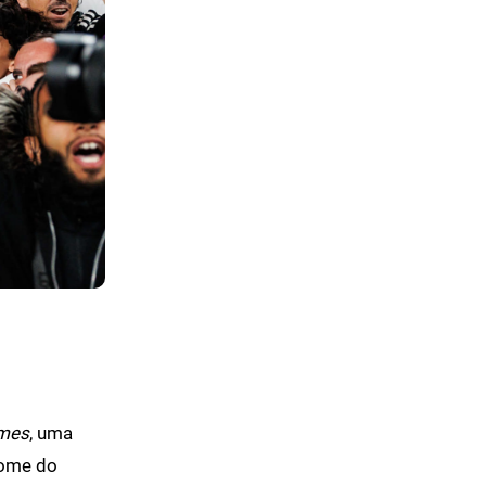
imes
, uma
nome do