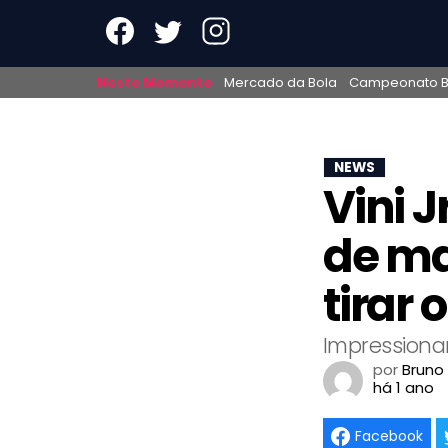
Neste Momento
Mercado da Bola
Campeonato Br
NEWS
Vini J
de ma
tirar
Impressiona
por
Bruno
há 1 ano
Facebook