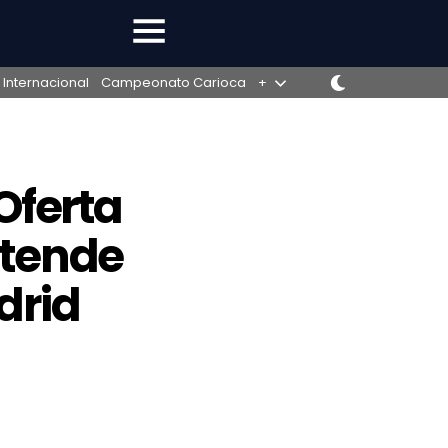
 Internacional
Campeonato Carioca
+
Oferta
etende
drid