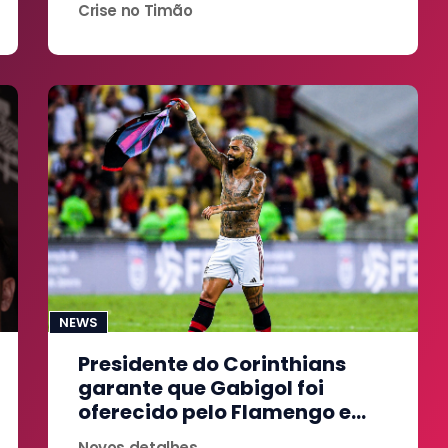
Crise no Timão
NEWS
Presidente do Corinthians
garante que Gabigol foi
oferecido pelo Flamengo e
que estava 'tudo certo'
Novos detalhes