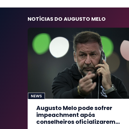
NOTÍCIAS DO AUGUSTO MELO
NEWS
Augusto Melo pode sofrer
impeachment após
conselheiros oficializarem
pedido