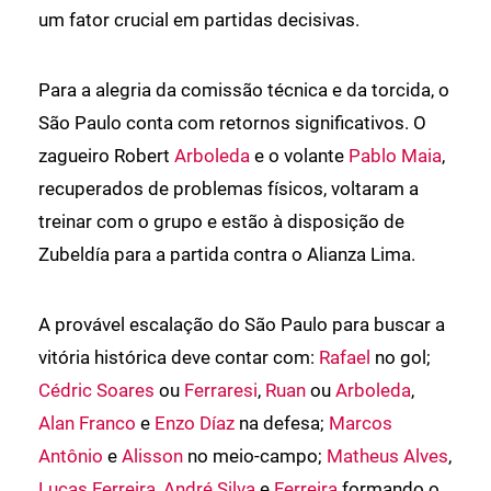
um fator crucial em partidas decisivas.
Para a alegria da comissão técnica e da torcida, o
São Paulo conta com retornos significativos. O
zagueiro Robert
Arboleda
e o volante
Pablo Maia
,
recuperados de problemas físicos, voltaram a
treinar com o grupo e estão à disposição de
Zubeldía para a partida contra o Alianza Lima.
A provável escalação do São Paulo para buscar a
vitória histórica deve contar com:
Rafael
no gol;
Cédric Soares
ou
Ferraresi
,
Ruan
ou
Arboleda
,
Alan Franco
e
Enzo Díaz
na defesa;
Marcos
Antônio
e
Alisson
no meio-campo;
Matheus Alves
,
Lucas Ferreira
,
André Silva
e
Ferreira
formando o