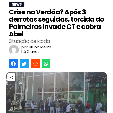
NEWS
Crise no Verdão? Após 3
derrotas seguidas, torcida do
Palmeiras invade CT e cobra
Abel
Situação delicada
por
Bruno Melim
há 2 anos