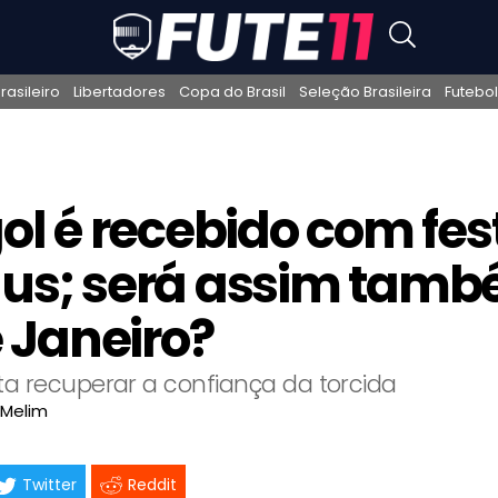
asileiro
Libertadores
Copa do Brasil
Seleção Brasileira
Futebol
ol é recebido com fe
s; será assim tamb
e Janeiro?
ta recuperar a confiança da torcida
 Melim
Twitter
Reddit