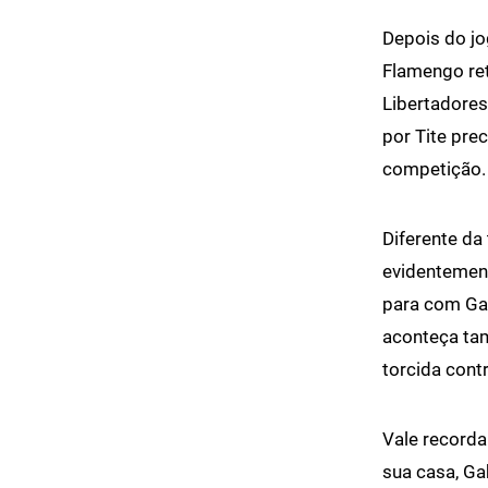
Depois do jo
Flamengo ret
Libertadores
por Tite prec
competição.
Diferente da
evidentement
para com Gab
aconteça ta
torcida cont
Vale recorda
sua casa, Ga