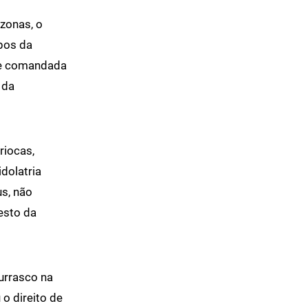
azonas, o
upos da
ipe comandada
 da
riocas,
dolatria
s, não
esto da
hurrasco na
 o direito de