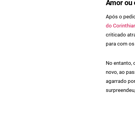
Amor ou 
Após o pedid
do Corinthia
criticado at
para com os
No entanto, 
novo, ao pas
agarrado por
surpreendeu,