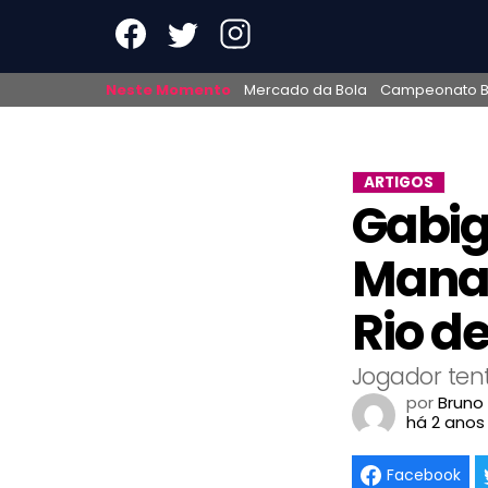
Neste Momento
Mercado da Bola
Campeonato Br
ARTIGOS
Gabig
Manau
Rio d
Jogador ten
por
Bruno
há 2 anos
Facebook