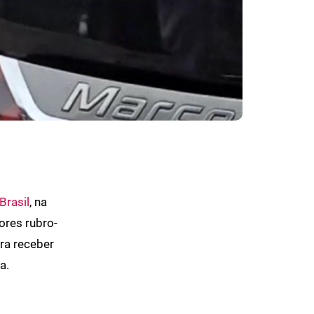
Brasil
, na
ores rubro-
ara receber
a.