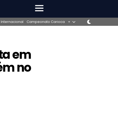
 Internacional
Campeonato Carioca
+
sta em
ém no