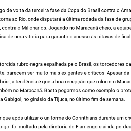
go de volta da terceira fase da Copa do Brasil contra o Am
orna ao Rio, onde disputará a última rodada da fase de gr
, contra o Millonarios. Jogando no Maracanã cheio, a equ
isa de uma vitória para garantir o acesso às oitavas de final
 torcida rubro-negra espalhada pelo Brasil, os torcedores ca
e, parecem ser muito mais exigentes e críticos. Apesar da i
riel, a tendência é que a boa recepção que rolou em Manau
mbém no Maracanã. Basta pegarmos como exemplo o prot
ra Gabigol, no ginásio da Tijuca, no último fim de semana.
r que após utilizar o uniforme do Corinthians durante um c
bigol foi multado pela diretoria do Flamengo e ainda perdeu