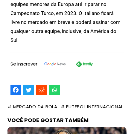
equipes menores da Europa até ir parar no
Campeonato Turco, em 2023. O italiano ficará
livre no mercado em breve e poderá assinar com
qualquer outra equipe, inclusive, da América do
Sul.
Se inscrever
# MERCADO DA BOLA
# FUTEBOL INTERNACIONAL
VOCÊ PODE GOSTAR TAMBÉM