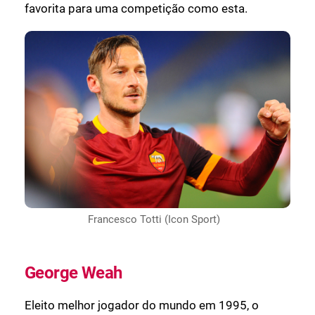
favorita para uma competição como esta.
Francesco Totti (Icon Sport)
George Weah
Eleito melhor jogador do mundo em 1995, o