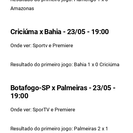
Amazonas
Criciúma x Bahia - 23/05 - 19:00
Onde ver: Sportv e Premiere
Resultado do primeiro jogo: Bahia 1 x 0 Criciúma
Botafogo-SP x Palmeiras - 23/05 -
19:00
Onde ver: SporTV e Premiere
Resultado do primeiro jogo: Palmeiras 2 x 1