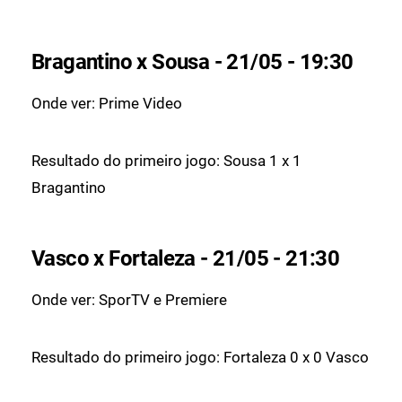
Bragantino x Sousa - 21/05 - 19:30
Onde ver: Prime Video
Resultado do primeiro jogo: Sousa 1 x 1
Bragantino
Vasco x Fortaleza - 21/05 - 21:30
Onde ver: SporTV e Premiere
Resultado do primeiro jogo: Fortaleza 0 x 0 Vasco