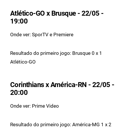
Atlético-GO x Brusque - 22/05 -
19:00
Onde ver: SporTV e Premiere
Resultado do primeiro jogo: Brusque 0 x 1
Atlético-GO
Corinthians x América-RN - 22/05 -
20:00
Onde ver: Prime Video
Resultado do primeiro jogo: América-MG 1 x 2