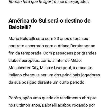
Román terá que te ligar"
, disse o ex-jogador.
América do Sul será o destino de
Balotelli?
Mario Balotelli está com 33 anos e terá seu
contrato encerrado com o Adana Demirspor ao
fim da temporada. Com passagens por grandes
clubes europeus, como a Inter de Milão,
Manchester City, Milan e Liverpool, o atacante
italiano chegou a ser um dos principais jogadores
da sua posição durante um curto período.
Porém, após uma queda de rendimento abrupta
nos últimos anos, Balotelli acabou rodando por