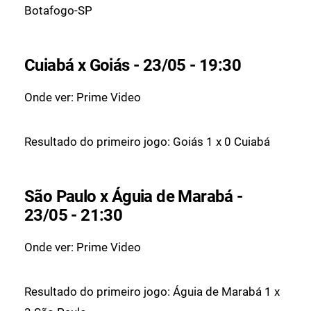
Botafogo-SP
Cuiabá x Goiás - 23/05 - 19:30
Onde ver: Prime Video
Resultado do primeiro jogo: Goiás 1 x 0 Cuiabá
São Paulo x Águia de Marabá -
23/05 - 21:30
Onde ver: Prime Video
Resultado do primeiro jogo: Águia de Marabá 1 x