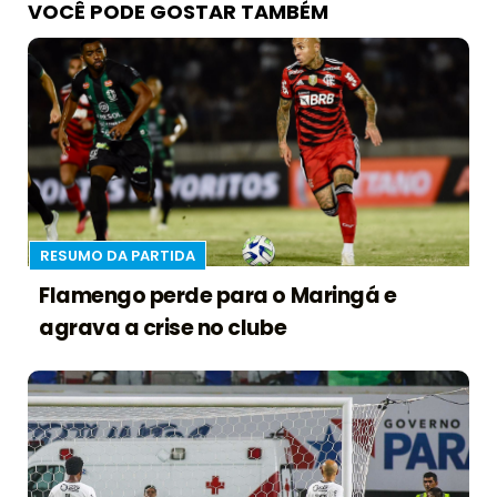
VOCÊ PODE GOSTAR TAMBÉM
RESUMO DA PARTIDA
Flamengo perde para o Maringá e
agrava a crise no clube