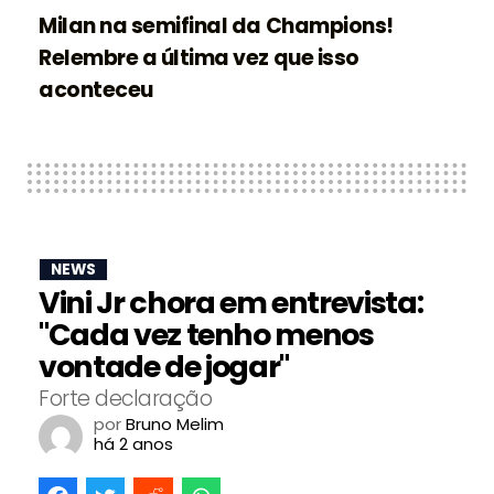
Milan na semifinal da Champions!
Relembre a última vez que isso
aconteceu
NEWS
Vini Jr chora em entrevista:
"Cada vez tenho menos
vontade de jogar"
Forte declaração
por
Bruno Melim
há 2 anos