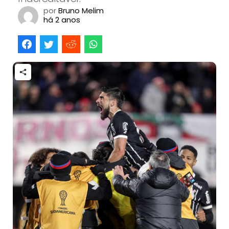
por
Bruno Melim
há 2 anos