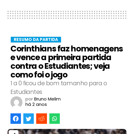
RESUMO DA PARTIDA
Corinthians faz homenagens
e vence a primeira partida
contra o Estudiantes; veja
como foi o jogo
1 a 0 ficou de bom tamanho para o
Estudiantes
por
Bruno Melim
há 2 anos