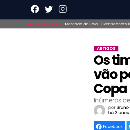
Neste Momento
Mercado da Bola
Campeonato Br
ARTIGOS
Os ti
vão p
Copa
Inúmeros de
por
Bruno
há 2 anos
Facebook