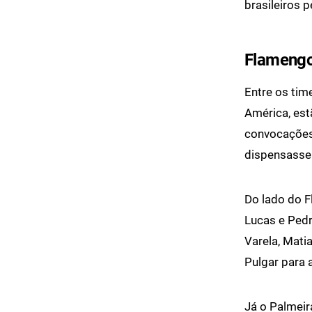
brasileiros 
Flamengo
Entre os tim
América, es
convocações 
dispensasse 
Do lado do F
Lucas e Pedr
Varela, Mati
Pulgar para 
Já o Palmeir