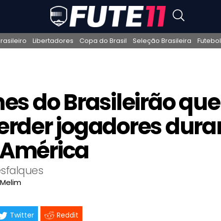
asileiro
Libertadores
Copa do Brasil
Seleção Brasileira
Futebol
mes do Brasileirão qu
erder jogadores dura
 América
sfalques
 Melim
Twitter
Reddit