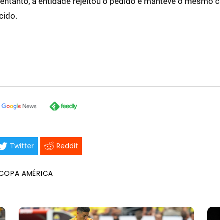
entanto, a entidade rejeitou o pedido e manteve o mesmo c
cido.
Twitter
Reddit
COPA AMÉRICA