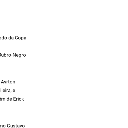
íodo da Copa
 Rubro-Negro
 Ayrton
eira, e
lém de Erick
como Gustavo