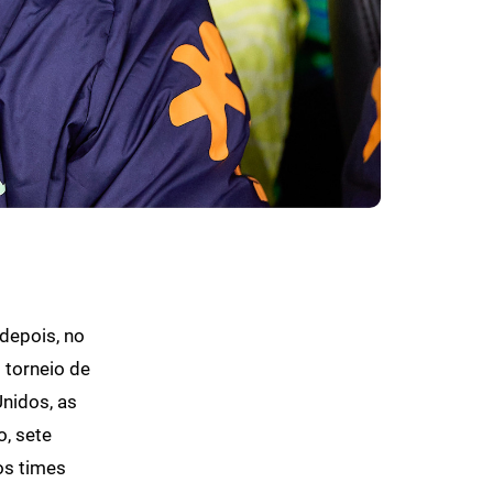
 depois, no
 torneio de
nidos, as
o, sete
os times