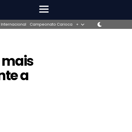
 Internacional
Campeonato Carioca
+
e mais
nte a