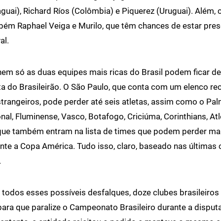
uai), Richard Ríos (Colômbia) e Piquerez (Uruguai). Além, c
bém Raphael Veiga e Murilo, que têm chances de estar pres
al.
nem só as duas equipes mais ricas do Brasil podem ficar d
ta do Brasileirão. O São Paulo, que conta com um elenco r
trangeiros, pode perder até seis atletas, assim como o Pal
onal, Fluminense, Vasco, Botafogo, Criciúma, Corinthians, At
 que também entram na lista de times que podem perder ma
nte a Copa América. Tudo isso, claro, baseado nas última
.
 todos esses possíveis desfalques, doze clubes brasileiros
ara que paralize o Campeonato Brasileiro durante a disput