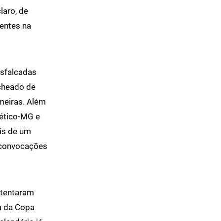
laro, de
entes na
esfalcadas
echeado de
meiras. Além
lético-MG e
is de um
s convocações
 tentaram
a da Copa