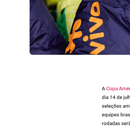
A
Copa Amér
dia 14 de ju
seleções ame
equipes bras
rodadas serã