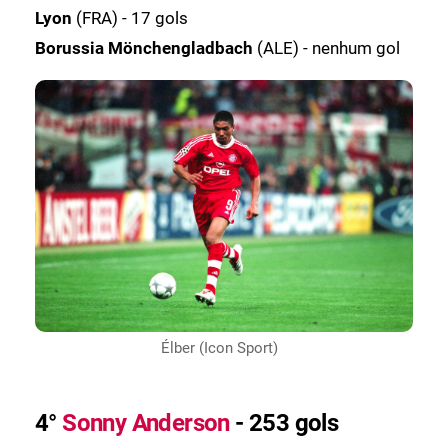
Lyon
(FRA) - 17 gols
Borussia Mönchengladbach
(ALE) - nenhum gol
Élber (Icon Sport)
4°
Sonny Anderson
- 253 gols