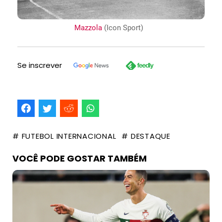
Mazzola
(Icon Sport)
Se inscrever
# FUTEBOL INTERNACIONAL
# DESTAQUE
VOCÊ PODE GOSTAR TAMBÉM