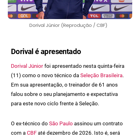
Dorival Júnior (Reprodução / CBF)
Dorival é apresentado
Dorival Júnior
foi apresentado nesta quinta-feira
(11) como o novo técnico da
Seleção Brasileira
.
Em sua apresentação, o treinador de 61 anos
falou sobre o seu planejamento e expectativa
para este novo ciclo frente à Seleção.
O ex-técnico do
São Paulo
assinou um contrato
com a
CBF
até dezembro de 2026. Isto é, será