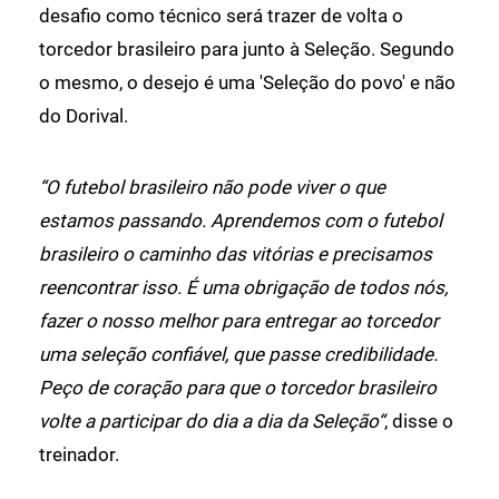
desafio como técnico será trazer de volta o
torcedor brasileiro para junto à Seleção. Segundo
o mesmo, o desejo é uma 'Seleção do povo' e não
do Dorival.
“O futebol brasileiro não pode viver o que
estamos passando. Aprendemos com o futebol
brasileiro o caminho das vitórias e precisamos
reencontrar isso. É uma obrigação de todos nós,
fazer o nosso melhor para entregar ao torcedor
uma seleção confiável, que passe credibilidade.
Peço de coração para que o torcedor brasileiro
volte a participar do dia a dia da Seleção“
, disse o
treinador.