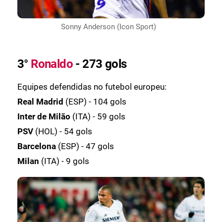
Sonny Anderson (Icon Sport)
3°
Ronaldo
- 273 gols
Equipes defendidas no futebol europeu:
Real Madrid
(ESP) - 104 gols
Inter de Milão
(ITA) - 59 gols
PSV
(HOL) - 54 gols
Barcelona
(ESP) - 47 gols
Milan
(ITA) - 9 gols