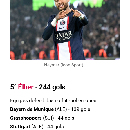
Neymar (Icon Sport)
5°
Élber
- 244 gols
Equipes defendidas no futebol europeu:
Bayern de Munique
(ALE) - 139 gols
Grasshoppers
(SUI) - 44 gols
Stuttgart
(ALE) - 44 gols