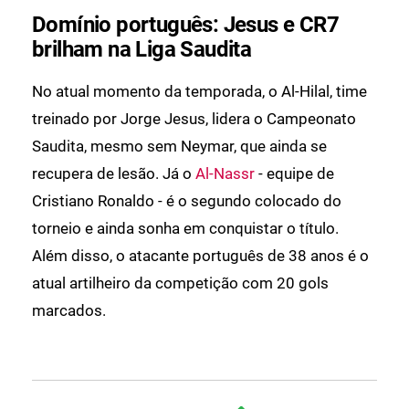
Domínio português: Jesus e CR7
brilham na Liga Saudita
No atual momento da temporada, o Al-Hilal, time
treinado por Jorge Jesus, lidera o Campeonato
Saudita, mesmo sem Neymar, que ainda se
recupera de lesão. Já o
Al-Nassr
- equipe de
Cristiano Ronaldo - é o segundo colocado do
torneio e ainda sonha em conquistar o título.
Além disso, o atacante português de 38 anos é o
atual artilheiro da competição com 20 gols
marcados.