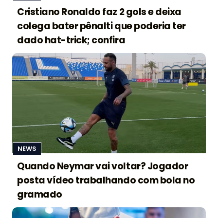
Cristiano Ronaldo faz 2 gols e deixa
colega bater pênalti que poderia ter
dado hat-trick; confira
NEWS
Quando Neymar vai voltar? Jogador
posta vídeo trabalhando com bola no
gramado