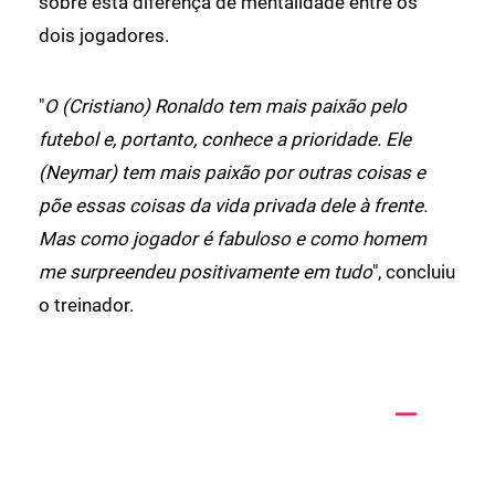
sobre esta diferença de mentalidade entre os
dois jogadores.
"
O (Cristiano) Ronaldo tem mais paixão pelo
futebol e, portanto, conhece a prioridade. Ele
(Neymar) tem mais paixão por outras coisas e
põe essas coisas da vida privada dele à frente.
Mas como jogador é fabuloso e como homem
me surpreendeu positivamente em tudo
", concluiu
o treinador.