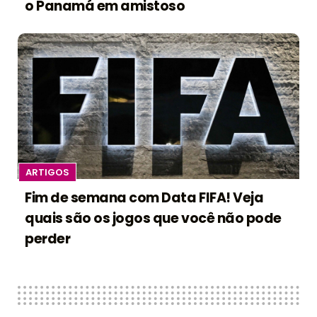
o Panamá em amistoso
ARTIGOS
Fim de semana com Data FIFA! Veja
quais são os jogos que você não pode
perder