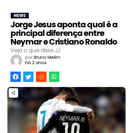
NEWS
Jorge Jesus aponta qual é a
principal diferença entre
Neymar e Cristiano Ronaldo
Veja o que disse JJ
por
Bruno Melim
há 2 anos