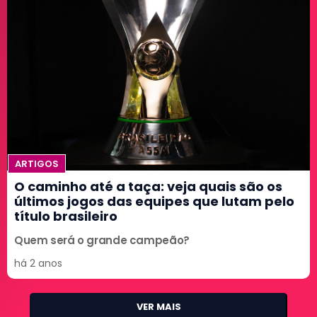
ARTIGOS
O caminho até a taça: veja quais são os
últimos jogos das equipes que lutam pelo
título brasileiro
Quem será o grande campeão?
há 2 anos
VER MAIS