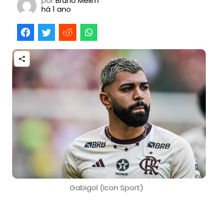
por
Bruno Melim
há 1 ano
Gabigol (Icon Sport)