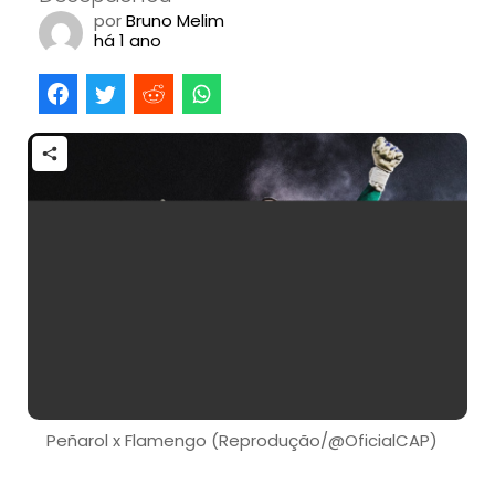
por
Bruno Melim
há 1 ano
Peñarol x Flamengo (Reprodução/@OficialCAP)