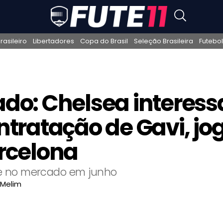
asileiro
Libertadores
Copa do Brasil
Seleção Brasileira
Futebol
do: Chelsea interes
ntratação de Gavi, jo
rcelona
vre no mercado em junho
 Melim