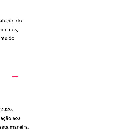
ratação do
 um mês,
ente do
 2026.
lação aos
esta maneira,