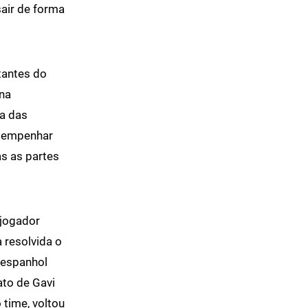
sair de forma
tantes do
 na
ma das
esempenhar
as as partes
 jogador
 resolvida o
 espanhol
ato de Gavi
 time, voltou