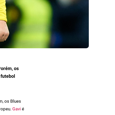
Porém, os
 futebol
m, os Blues
uropeu.
Gavi
é