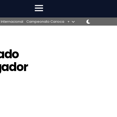
 Internacional
Campeonato Carioca
+
sado
gador