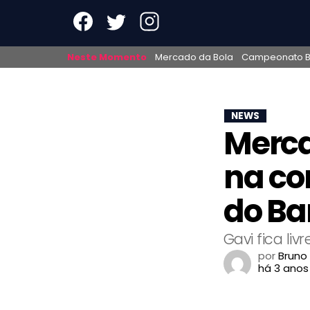
Neste Momento
Mercado da Bola
Campeonato Br
NEWS
Merca
na co
do Ba
Gavi fica li
por
Bruno
há 3 anos