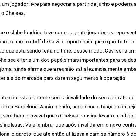
 um jogador livre para negociar a partir de junho e poderia 
 o Chelsea.
ue o clube londrino teve com o agente jogador, os represen
aram para o staff de Gavi a importância que o garoto teria
ão que está sendo feita no time. Desse modo, Gavi seria u
Chelsea e teria um dos papéis mais importantes para se d
 jornal ainda afirma que a reunião satisfez inicialmente amb
teria sido marcada para darem seguimento à operação.
nte não está contente com a invalidade do seu contrato de
 com o Barcelona. Assim sendo, caso essa situação não seja
, será bem provável que o Chelsea consiga levar o prodígio
as inglesas. Vale lembrar que após invalidarem o novo contr
ona, o garoto, que até então utilizava a camisa número 6 do