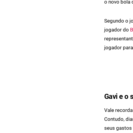
o novo bola 
Segundo o j
jogador do
B
representant
jogador para 
Gavi e o 
Vale record
Contudo, di
seus gastos 