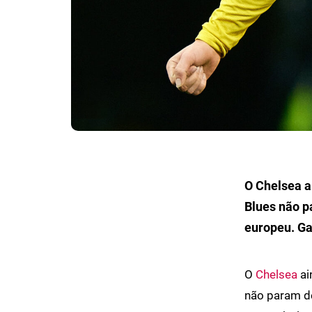
O Chelsea a
Blues não p
europeu. Ga
O
Chelsea
ai
não param de