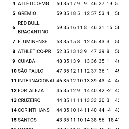
4
ATLÉTICO-MG
60
35
17
9
9
46
27
19
57
5
GRÊMIO
59
35
18
5
12
57
53
4
56
RED BULL
6
59
35
16
11
8
46
31
15
56
BRAGANTINO
7
FLUMINENSE
53
35
15
8
12
46
43
3
50
8
ATHLETICO-PR
52
35
13
13
9
47
39
8
50
9
CUIABÁ
48
35
13
9
13
36
35
1
46
10
SÃO PAULO
47
35
12
11
12
37
36
1
45
11
INTERNACIONAL
46
35
12
10
13
39
43
-4
44
12
FORTALEZA
45
35
12
9
14
40
42
-2
43
13
CRUZEIRO
44
35
11
11
13
33
30
3
42
14
CORINTHIANS
44
35
10
14
11
40
44
-4
42
15
SANTOS
43
35
11
10
14
38
56
-18
41