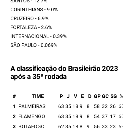
SANTOS - 12.7%
CORINTHIANS - 9.0%
CRUZEIRO - 6.9%
FORTALEZA - 2.6%
INTERNACIONAL - 0.39%
SÃO PAULO - 0.069%
A classificação do Brasileirão 2023
após a 35ª rodada
#
TIME
P
J
V
E
D
GP
GC
SG
%
1
PALMEIRAS
63
35
18
9
8
58
32
26
60
2
FLAMENGO
63
35
18
9
8
54
37
17
60
3
BOTAFOGO
62
35
18
8
9
56
33
23
59