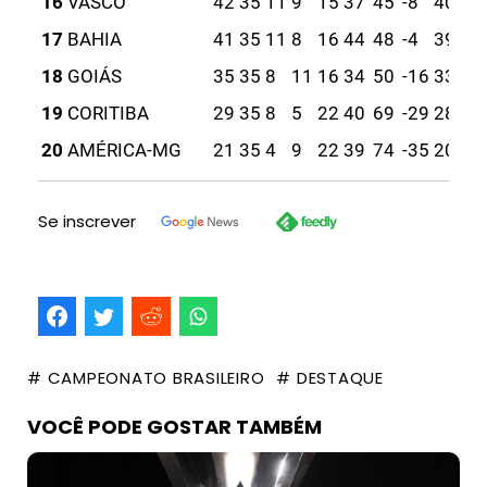
16
VASCO
42
35
11
9
15
37
45
-8
40
17
BAHIA
41
35
11
8
16
44
48
-4
39
18
GOIÁS
35
35
8
11
16
34
50
-16
33
19
CORITIBA
29
35
8
5
22
40
69
-29
28
20
AMÉRICA-MG
21
35
4
9
22
39
74
-35
20
Se inscrever
# CAMPEONATO BRASILEIRO
# DESTAQUE
VOCÊ PODE GOSTAR TAMBÉM