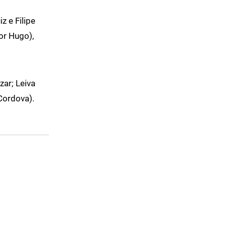
z e Filipe
or Hugo),
zar; Leiva
Cordova).