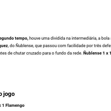
segundo tempo,
houve uma dividida na intermediária, a bola
quez
, do Ñublense, que passou com facilidade por três def
tes de chutar cruzado para o fundo da rede.
Ñublense 1 x 
o jogo
x 1 Flamengo