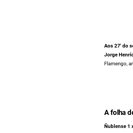
Aos 27' do 
Jorge Henrí
Flamengo, an
A folha d
Ñublense 1 