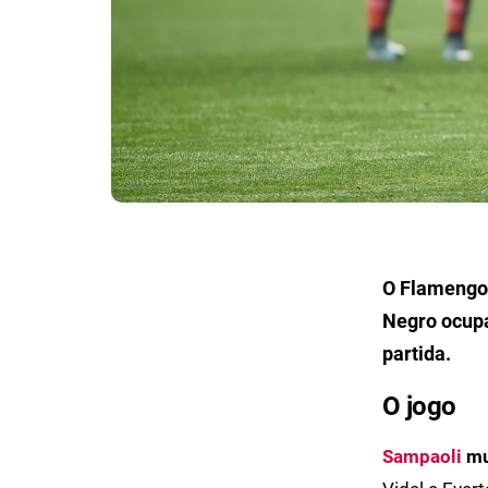
O Flamengo 
Negro ocupa
partida.
O jogo
Sampaoli
mu