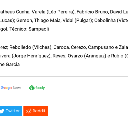
theus Cunha; Varela (Léo Pereira), Fabrício Bruno, David Lui
 Lucas); Gerson, Thiago Maia, Vidal (Pulgar); Cebolinha (Vict
gol. Técnico: Sampaoli
rez; Rebolledo (Vilches), Caroca, Cerezo, Campusano e Zala
Rivera (Jorge Henríquez), Reyes; Oyarzo (Aránguiz) e Rubio (
me Garcia
Twitter
Reddit