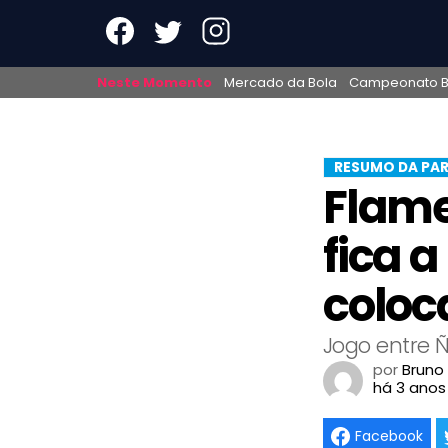
Neste Momento
Mercado da Bola
Campeonato Br
RESUMO DA PAR
Flame
fica a
coloc
Jogo entre Ñ
por
Bruno
há 3 anos
Facebook