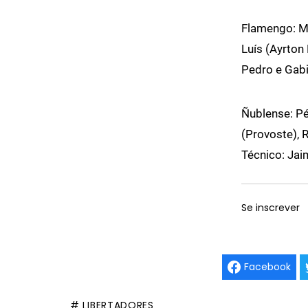
Flamengo: Ma
Luís (Ayrton
Pedro e Gabi
Ñublense: Pé
(Provoste), 
Técnico: Jai
Se inscrever
Facebook
# LIBERTADORES