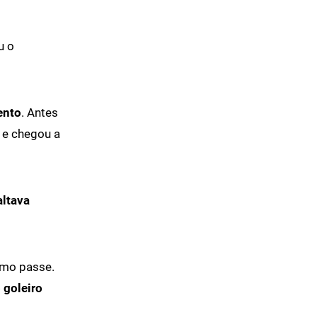
u o
ento
. Antes
 e chegou a
altava
imo passe.
 goleiro