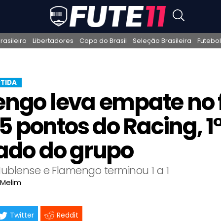
asileiro
Libertadores
Copa do Brasil
Seleção Brasileira
Futebol
TIDA
ngo leva empate no 
 5 pontos do Racing, 1
ado do grupo
ublense e Flamengo terminou 1 a 1
 Melim
Twitter
Reddit