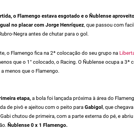
rtida, o Flamengo estava esgotado e o Ñublense aproveit
igual no placar com Jorge Henríquez
, que passou com faci
Rubro-Negra antes de chutar para o gol.
e, o Flamengo fica na 2ª colocação do seu grupo na
Libert
enos que o 1° colocado, o Racing. O Ñublense ocupa a 3ª 
 a menos que o Flamengo.
rimeira etapa,
a bola foi lançada próxima à área do Flamen
da de pivô e ajeitou com o peito para
Gabigol
, que chegava
 Gabi chutou de primeira, com a parte externa do pé, e abriu
ão.
Ñublense 0 x 1 Flamengo.