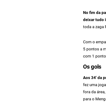
No fim da pa
deixar tudo 
toda a zaga 
Com o empat
5 pontos a m
com 1 ponto
Os gols
Aos 34' da p
fez uma joga
fora da área,
para o Meng