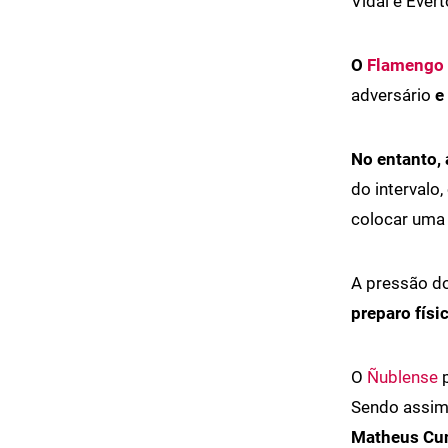
Vidal e Ever
O
Flamengo
adversário
e
No entanto, 
do intervalo
colocar uma 
A pressão do
preparo físi
O
Ñublense
p
Sendo assim,
Matheus Cun