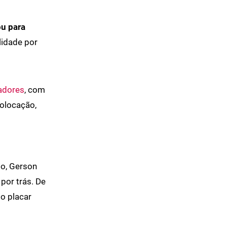
ou para
lidade por
adores
, com
colocação,
go, Gerson
 por trás. De
 o placar