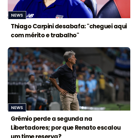
NEWS
Thiago Carpini desabafa: "cheguei aqui
com mérito e trabalho"
NEWS
Grêmio perde a segunda na
Libertadores; por que Renato escalou
um time reserva?