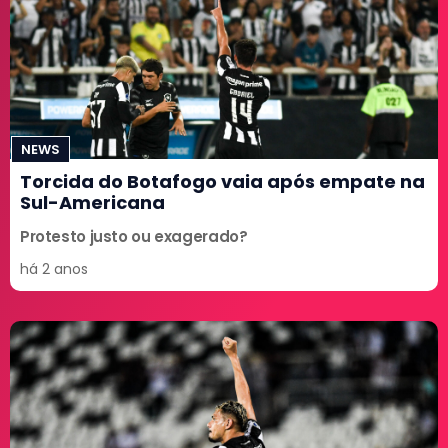
NEWS
Torcida do Botafogo vaia após empate na
Sul-Americana
Protesto justo ou exagerado?
há 2 anos